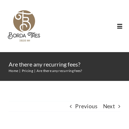
Skip
to
content
Togg
Navi
Inicio
Are there any recurring fees?
Aplicaciones
Home
Pricing
Are there any recurring fees?
Catálogo
Previous
Next
Bordados Religiosos
Merchandising personalizado