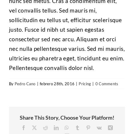
nunc sed metus. Cras a condimentum elit,
vel convallis tellus. Sed mauris mi,
sollicitudin eu tellus ut, efficitur scelerisque
justo. Fusce id nibh ut sapien egestas
consectetur sed nec arcu. Aliquam et orci
nec nulla pellentesque varius. Sed mi mauris,
ultricies eu pharetra eget, tincidunt eu enim.
Pellentesque convallis dolor nisl.
By
Pedro Cano
|
febrero 28th, 2016
|
Pricing
|
0 Comments
Share This Story, Choose Your Platform!
Facebook
X
Reddit
LinkedIn
WhatsApp
Tumblr
Pinterest
Vk
Xing